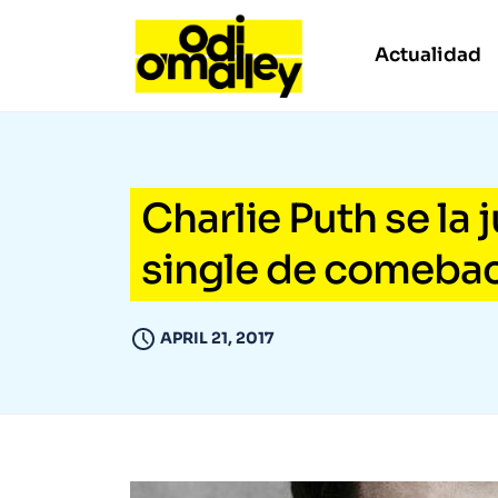
Actualidad
Charlie Puth se la 
single de comeba
APRIL 21, 2017