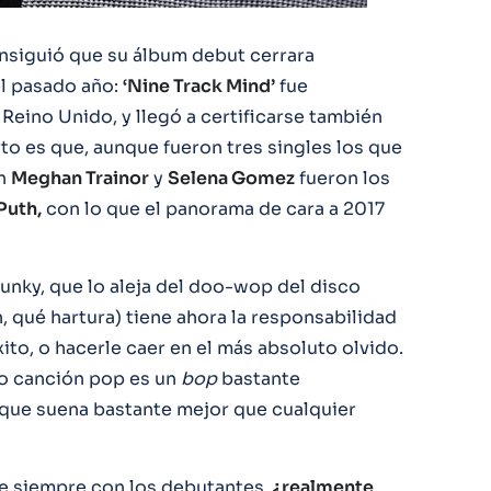
siguió que su álbum debut cerrara
el pasado año:
‘Nine Track Mind’
fue
Reino Unido, y llegó a certificarse también
to es que, aunque fueron tres singles los que
on
Meghan Trainor
y
Selena Gomez
fueron los
Puth,
con lo que el panorama de cara a 2017
funky, que lo aleja del doo-wop del disco
, qué hartura) tiene ahora la responsabilidad
ito, o hacerle caer en el más absoluto olvido.
mo canción pop es un
bop
bastante
 que suena bastante mejor que cualquier
de siempre con los debutantes,
¿realmente