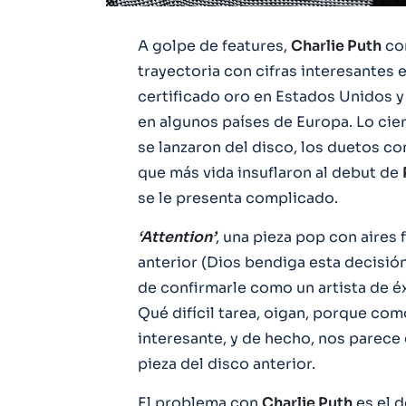
A golpe de features,
Charlie Puth
con
trayectoria con cifras interesantes 
certificado oro en Estados Unidos y 
en algunos países de Europa. Lo cier
se lanzaron del disco, los duetos c
que más vida insuflaron al debut de
se le presenta complicado.
‘Attention’
, una pieza pop con aires 
anterior (Dios bendiga esta decisión
de confirmarle como un artista de éx
Qué difícil tarea, oigan, porque co
interesante, y de hecho, nos parece
pieza del disco anterior.
El problema con
Charlie Puth
es el 