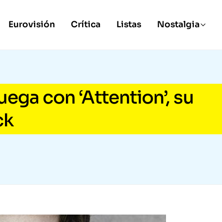
Eurovisión
Crítica
Listas
Nostalgia
juega con ‘Attention’, su
ck