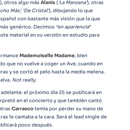
‘), otros algo más
Alanis
(
‘La Manzana’
), otras
cho Más’, ‘De Cristal’
), dibujando lo que
español con bastante más visión que la que
a más genérico. Decimos
“en
apariencia
”
te material en su versión en estudio para
formance
Mademoiselle
Madame
, bien
do que no vuelve a coger un Ave, cuando en
eras y se cortó el pelo hasta la media melena.
alva.
Not really.
adelante: el próximo día 25 se publicará en
erpretó en el concierto y que también cantó
ntras
Carrasco
temía por perder su mano de
as le cantaba a la cara. Será el lead single de
ublicará poco después.