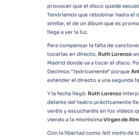
provocan que el disco quede secues
Tendríamos que rebobinar hasta el 
similar, el de un álbum que es prom
llega a ver la luz.
Para compensar la falta de canciones
tocarlas en directo,
Ruth
Lorenzo
an
Madrid donde va a tocar el disco. Po
Decimos “
teóricamente
” porque
An
extender el directo a una segunda f
Y la fecha llegó:
Ruth
Lorenzo
interp
delante del teatro prácticamente ll
veréis y escucharéis en los vídeos 
viendo a la mismísima
Virgen de Alm
Con la libertad como
leit motiv
de to