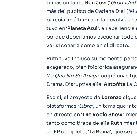
temas un tanto
Bon Jovi
(‘
Grounded
más del público de Cadena Dial (
‘Mu
parecía un álbum que la devolvía al 
tuvo en
‘Planeta Azul’
, en aparienci
porque deberíamos escuchar todo es
ver si sonaría como en el directo.
Ruth tuvo incluso su momento per
exagerado, bien folclórica aseguran
‘La Que No Se Apaga’
cogió unas tij
Drama. Disruptiva ella.
Antoñita
La C
Eso sí, el proyecto de
Lorenzo
sigue 
plataformas ‘
Libre
‘, un tema que int
en directo en
‘The Rocío Show’
, mie
tanto como tiraba de ella
Ruth
mientr
un EP completo,
‘La Reina’
, que se p