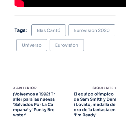
Tags:
Blas Cantó
Eurovision 2020
Universo
Eurovision
< ANTERIOR
SIGUIENTE >
¡Volvemos a 1992! Tr
El equipo olímpico
ailer para las nuevas
de Sam Smith y Dem
‘Salvados Por La Ca
i Lovato, medalla de
mpana’ y ‘Punky Bre
oro de la fantasía en
wster’
‘I’m Ready’