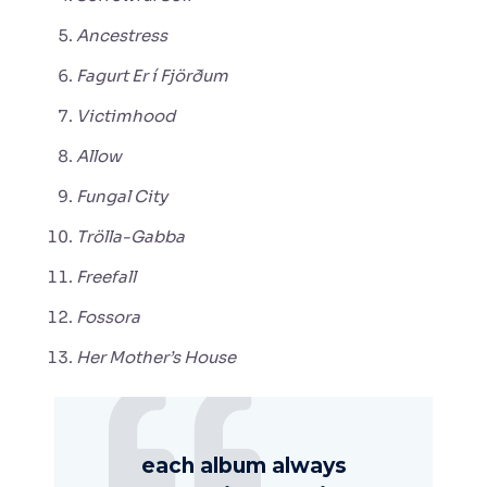
Ancestress
Fagurt Er í Fjörðum
Victimhood
Allow
Fungal City
Trölla-Gabba
Freefall
Fossora
Her Mother’s House
each album always