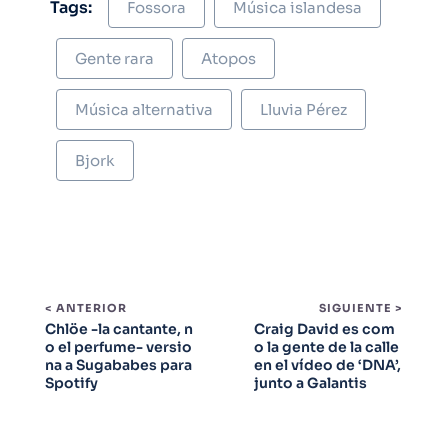
Tags:
Fossora
Música islandesa
Gente rara
Atopos
Música alternativa
Lluvia Pérez
Bjork
< ANTERIOR
SIGUIENTE >
Chlöe -la cantante, n
Craig David es com
o el perfume- versio
o la gente de la calle
na a Sugababes para
en el vídeo de ‘DNA’,
Spotify
junto a Galantis