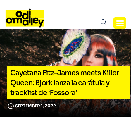
Cayetana Fitz-James meets Killer
Queen: Bjork lanza la carátula y
tracklist de ‘Fossora’
SEPTEMBER 1, 2022