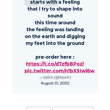
starts with a feeling
that i try to shape into
sound
this time around
the feeling was landing
on the earth and digging
my feet into the ground
pre-order here :
https://t.co/d7zfbBPozi
pic.twitter.com/n1bX5Iwl6w
— björk (@bjork)
August 31, 2022