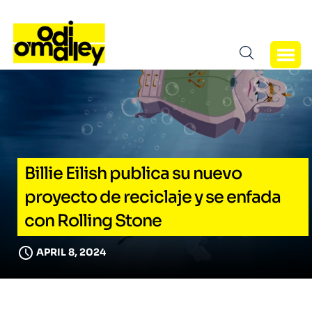
Billie Eilish publica su nuevo
proyecto de reciclaje y se enfada
con Rolling Stone
APRIL 8, 2024