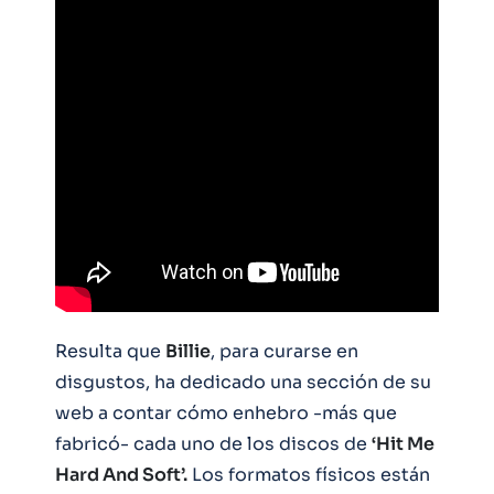
Resulta que
Billie
, para curarse en
disgustos, ha dedicado una sección de su
web a contar cómo enhebro -más que
fabricó- cada uno de los discos de
‘Hit Me
Hard And Soft’.
Los formatos físicos están