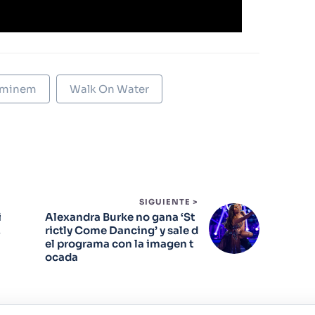
minem
Walk On Water
SIGUIENTE >
i
Alexandra Burke no gana ‘St
,
rictly Come Dancing’ y sale d
el programa con la imagen t
ocada