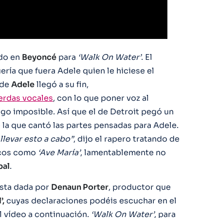
ado en
Beyoncé
para
‘Walk On Water’
. El
ría que fuera Adele quien le hiciese el
 de
Adele
llegó a su fin,
erdas vocales
, con lo que poner voz al
lgo imposible. Así que el de Detroit pegó un
 la que cantó las partes pensadas para Adele.
levar esto a cabo”
, dijo el rapero tratando de
sicos como
‘Ave María’
, lamentablemente no
bal
.
ista dada por
Denaun Porter
, productor que
’,
cuyas declaraciones podéis escuchar en el
 vídeo a continuación.
‘Walk On Water’
, para