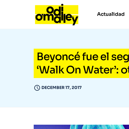
Actualidad
Beyoncé fue el se
‘Walk On Water’: o
DECEMBER 17, 2017