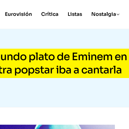
Eurovisión
Crítica
Listas
Nostalgia
gundo plato de Eminem en
tra popstar iba a cantarla