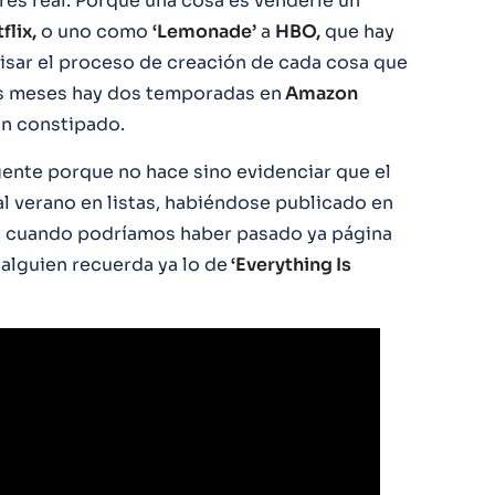
rés real. Porque una cosa es venderle un
flix,
o uno como
‘Lemonade’
a
HBO,
que hay
evisar el proceso de creación de cada cosa que
es meses hay dos temporadas en
Amazon
n constipado.
ligente porque no hace sino evidenciar que el
al verano en listas, habiéndose publicado en
s, cuando podríamos haber pasado ya página
alguien recuerda ya lo de
‘Everything Is