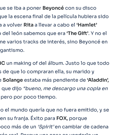
ue se iba a poner
Beyoncé
con su disco
e la escena final de la película hubiera sido
a a volver
Rita
a llevar a cabo el
‘Hamlet’
so del león sabemos que era
‘The Gift’
. Y no el
ne varios tracks de interés, sino Beyoncé en
rgantismo.
BC
un making of del álbum. Justo lo que todo
de que lo compraran ella, su marido y
ue
Solange
estaba más pendiente de
‘Aladdin’,
 que dijo
“bueno, me descargo una copia en
ó, pero por poco tiempo.
do el mundo quería que no fuera emitido, y se
n su franja. Éxito para
FOX,
porque
 poco más de un
‘Spirit’
en cambiar de cadena