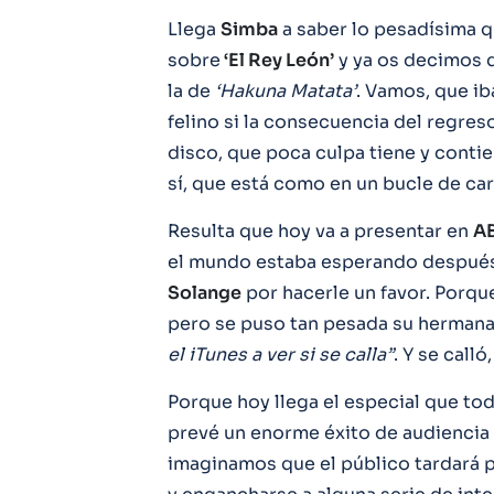
Llega
Simba
a saber lo pesadísima q
sobre
‘El Rey León’
y ya os decimos qu
la de
‘Hakuna Matata’
. Vamos, que ib
felino si la consecuencia del regre
disco, que poca culpa tiene y contie
sí, que está como en un bucle de ca
Resulta que hoy va a presentar en
A
el mundo estaba esperando después 
Solange
por hacerle un favor. Porq
pero se puso tan pesada su hermana
el iTunes a ver si se calla”
. Y se call
Porque hoy llega el especial que to
prevé un enorme éxito de audiencia e
imaginamos que el público tardará