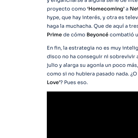
y engancharse a alguna serie de inte
proyecto como
‘Homecoming’
a
Net
hype, que hay interés, y otra es tel
haga la muchacha. Que de aquí a tr
Prime
de cómo
Beyoncé
combatió u
En fin, la estrategia no es muy inte
disco no ha conseguir ni sobrevivir 
julio y alarga su agonía un poco má
como si no hubiera pasado nada. ¿O 
Love’
? Pues eso.