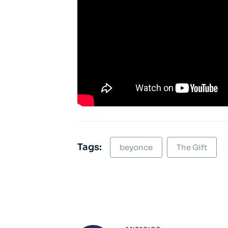
Tags:
beyonce
The Gift