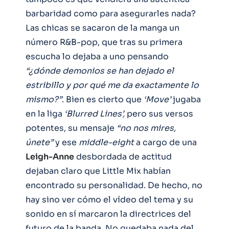
barbaridad como para asegurarles nada?
Las chicas se sacaron de la manga un
número R&B-pop, que tras su primera
escucha lo dejaba a uno pensando
“¿dónde demonios se han dejado el
estribillo y por qué me da exactamente lo
mismo?”
. Bien es cierto que
‘Move’
jugaba
en la liga
‘Blurred Lines’,
pero sus versos
potentes, su mensaje
“no nos mires,
únete”
y ese
middle-eight
a cargo de una
Leigh-Anne
desbordada de actitud
dejaban claro que Little Mix habían
encontrado su personalidad. De hecho, no
hay sino ver cómo el vídeo del tema y su
sonido en sí marcaron la directrices del
futuro de la banda. No quedaba nada del