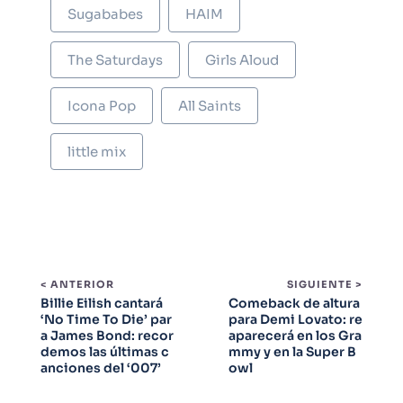
Sugababes
HAIM
The Saturdays
Girls Aloud
Icona Pop
All Saints
little mix
< ANTERIOR
SIGUIENTE >
Billie Eilish cantará
Comeback de altura
‘No Time To Die’ par
para Demi Lovato: re
a James Bond: recor
aparecerá en los Gra
demos las últimas c
mmy y en la Super B
anciones del ‘007’
owl