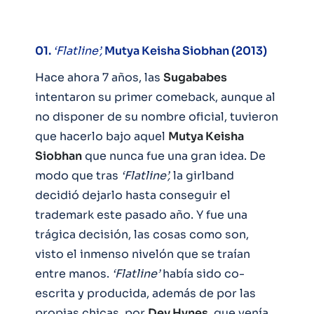
01.
‘Flatline’,
Mutya Keisha Siobhan (2013)
Hace ahora 7 años, las
Sugababes
intentaron su primer comeback, aunque al
no disponer de su nombre oficial, tuvieron
que hacerlo bajo aquel
Mutya Keisha
Siobhan
que nunca fue una gran idea. De
modo que tras
‘Flatline’,
la girlband
decidió dejarlo hasta conseguir el
trademark este pasado año. Y fue una
trágica decisión, las cosas como son,
visto el inmenso nivelón que se traían
entre manos.
‘Flatline’
había sido co-
escrita y producida, además de por las
propias chicas, por
Dev Hynes,
que venía