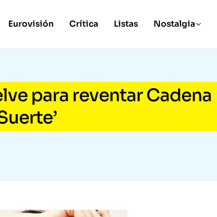
Eurovisión
Crítica
Listas
Nostalgia
elve para reventar Cadena
Suerte’