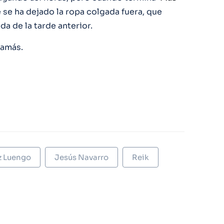
se ha dejado la ropa colgada fuera, que
da de la tarde anterior.
 jamás.
z Luengo
Jesús Navarro
Reik