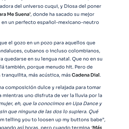
adora del universo cuqui, y Diosa del poner
ara Me Suena’
, donde ha sacado su mejor
a en un perfecto español-mexicano-neutro
 que el gozo en un pozo para aquellos que
s andaluces, cubanos o incluso colombianos,
ra quedarse en su lengua natal. Que no en su
jalá también, porque menudo hit. Pero de
tranquilita, más acústica, más
Cadena Dial
.
una composición dulce y relajada para tomar
mientras uno disfruta de ver la lluvia por la
 mujer, eh, que la conocimos en Upa Dance y
sin que ninguna de las dos lo supiera. Qué
’m telling you to loosen up my buttons babe”
,
vagando así horas, pero cuando termina
‘Más