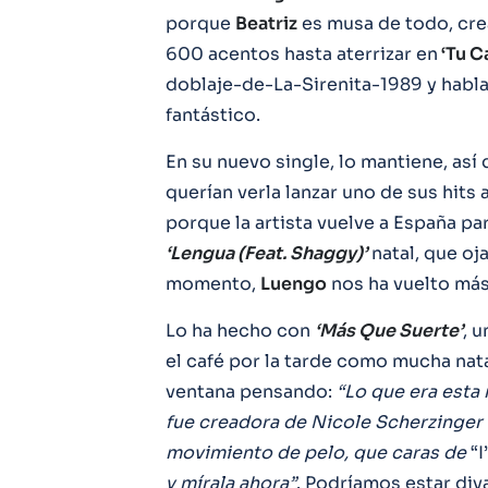
porque
Beatriz
es musa de todo, cre
600 acentos hasta aterrizar en
‘Tu C
doblaje-de-La-Sirenita-1989 y habl
fantástico.
En su nuevo single, lo mantiene, así
querían verla lanzar uno de sus hit
porque la artista vuelve a España pa
‘Lengua (Feat. Shaggy)’
natal, que o
momento,
Luengo
nos ha vuelto más 
Lo ha hecho con
‘Más Que Suerte’
, 
el café por la tarde como mucha nata 
ventana pensando:
“Lo que era esta
fue creadora de Nicole Scherzinger 
movimiento de pelo, que caras de
“I
y mírala ahora”
. Podríamos estar di