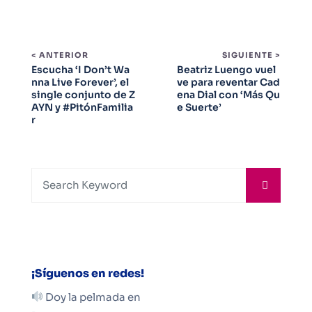
< ANTERIOR
SIGUIENTE >
Escucha ‘I Don’t Wa
Beatriz Luengo vuel
nna Live Forever’, el
ve para reventar Cad
single conjunto de Z
ena Dial con ‘Más Qu
AYN y #PitónFamilia
e Suerte’
r
¡Síguenos en redes!
Doy la pelmada en