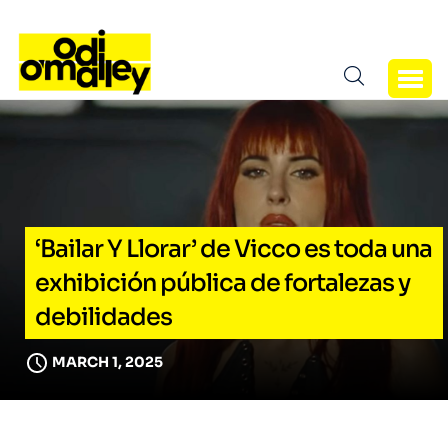
‘Bailar Y Llorar’ de Vicco es toda una
exhibición pública de fortalezas y
debilidades
MARCH 1, 2025