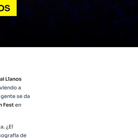
os
ai Llanos
 viendo a
 gente se da
 Fest
en
a. ¿El
cografía de