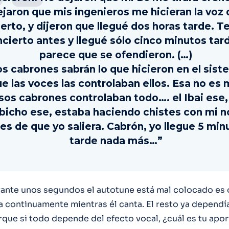
ejaron que mis ingenieros me hicieran la voz 
erto, y dijeron que llegué dos horas tarde. T
cierto antes y llegué sólo cinco minutos tard
parece que se ofendieron. (…)
s cabrones sabrán lo que hicieron en el sist
e las voces las controlaban ellos. Esa no es 
sos cabrones controlaban todo…. el Ibai ese,
bicho ese, estaba haciendo chistes con mi 
es de que yo saliera. Cabrón, yo llegue 5 min
tarde nada más…”
rante unos segundos el autotune está mal colocado es 
a continuamente mientras él canta. El resto ya dependía
rque si todo depende del efecto vocal, ¿cuál es tu apor