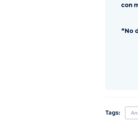
con m
“No d
Tags:
An