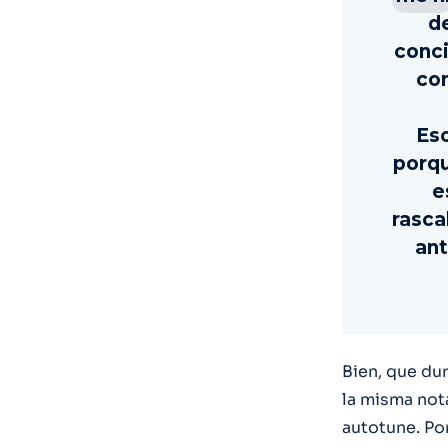
d
conci
con
Eso
porqu
e
rasca
ant
Bien, que du
la misma not
autotune. Po