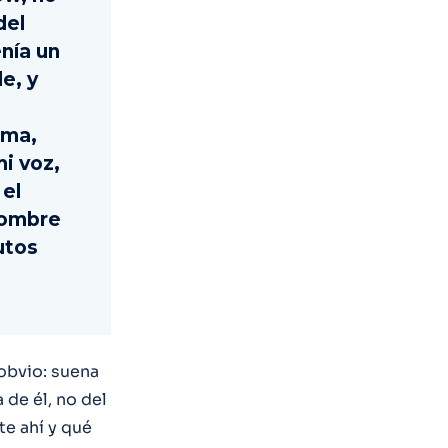
del
enía un
e, y
ema,
mi voz,
 el
nombre
utos
obvio: suena
 de él, no del
te ahí y qué