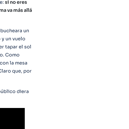
te:
si no eres
ma va más allá
 abucheara un
 y un vuelo
r tapar el sol
do. Como
 con la mesa
Claro que, por
público diera