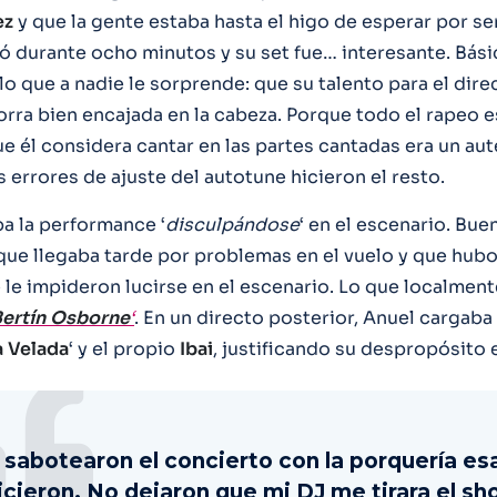
ez
y que la gente estaba hasta el higo de esperar por s
ó durante ocho minutos y su set fue… interesante. Bás
o que a nadie le sorprende: que su talento para el dire
gorra bien encajada en la cabeza. Porque todo el rapeo 
ue él considera cantar en las partes cantadas era un au
os errores de ajuste del autotune hicieron el resto.
a la performance ‘
disculpándose
‘ en el escenario. Bue
ue llegaba tarde por problemas en el vuelo y que hub
 le impideron lucirse en el escenario. Lo que localmen
ertín
Osborne
‘
. En un directo posterior, Anuel cargaba
a
Velada
‘ y el propio
Ibai
, justificando su despropósito e
sabotearon el concierto con la porquería es
cieron. No dejaron que mi DJ me tirara el sh