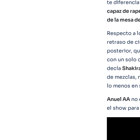
te diferenci
capaz de rape
de la mesa d
Respecto a l
retraso de ci
posterior, qu
con un solo 
decía
Shakir
de mezclas, 
lo menos en s
Anuel AA
no 
el show para 