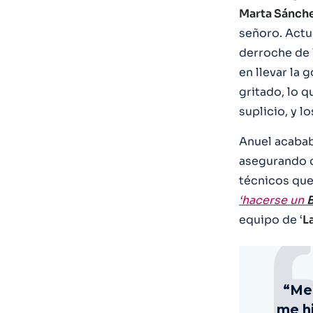
Marta Sánch
señoro. Actu
derroche de l
en llevar la 
gritado, lo q
suplicio, y l
Anuel acabab
asegurando q
técnicos que
‘hacerse un
B
equipo de ‘
L
“Me 
me hi