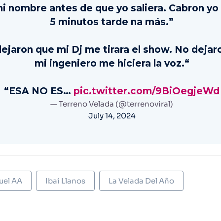
i nombre antes de que yo saliera. Cabron yo 
5 minutos tarde na más.”
ejaron que mi Dj me tirara el show. No dejar
mi ingeniero me hiciera la voz.“
“ESA NO ES…
pic.twitter.com/9BiOegjeWd
— Terreno Velada (@terrenoviral)
July 14, 2024
uel AA
Ibai Llanos
La Velada Del Año