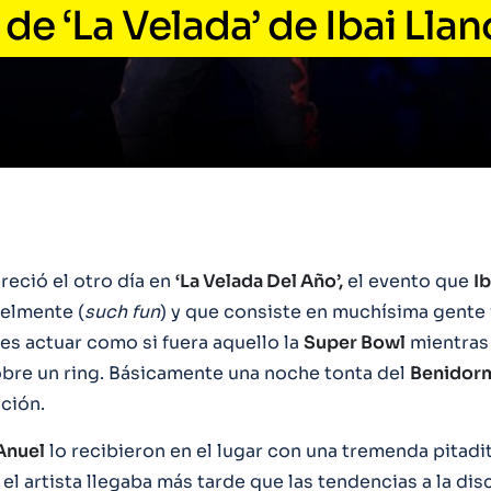
de ‘La Velada’ de Ibai Llan
reció el otro día en
‘La Velada Del Año’,
el evento que
Ib
elmente (
such
fun
) y que consiste en muchísima gente
les actuar como si fuera aquello la
Super Bowl
mientras
bre un ring. Básicamente una noche tonta del
Benidorm
ición.
Anuel
lo recibieron en el lugar con una tremenda pitadit
l artista llegaba más tarde que las tendencias a la dis