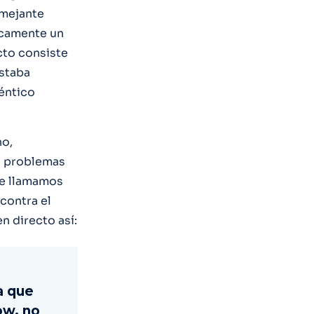
emejante
icamente un
cto consiste
estaba
téntico
no,
o problemas
te llamamos
 contra el
n directo así:
a que
ow, no