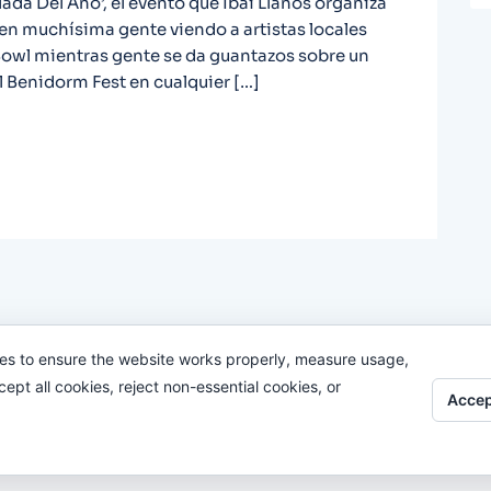
lada Del Año’, el evento que Ibai Llanos organiza
en muchísima gente viendo a artistas locales
 Bowl mientras gente se da guantazos sobre un
 Benidorm Fest en cualquier […]
es to ensure the website works properly, measure usage,
pt all cookies, reject non-essential cookies, or
Accep
Odi O'Malley © 2016-2025. Todos Los Derechos Reservados