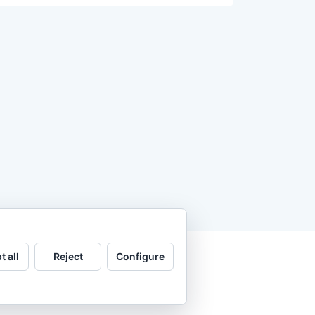
t all
Reject
Configure
.