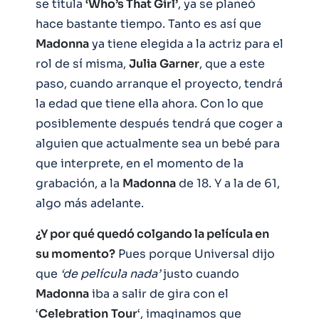
se titula
‘Who’s That Girl’
, ya se planeó
hace bastante tiempo. Tanto es así que
Madonna
ya tiene elegida a la actriz para el
rol de sí misma,
Julia
Garner
, que a este
paso, cuando arranque el proyecto, tendrá
la edad que tiene ella ahora. Con lo que
posiblemente después tendrá que coger a
alguien que actualmente sea un bebé para
que interprete, en el momento de la
grabación, a la
Madonna
de 18. Y a la de 61,
algo más adelante.
¿Y por qué quedó colgando la película en
su momento?
Pues porque Universal dijo
que
‘de película nada’
justo cuando
Madonna
iba a salir de gira con el
‘
Celebration
Tour
‘, imaginamos que