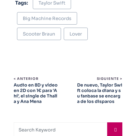
Tags:
Taylor Swift
Big Machine Records
Scooter Braun
Lover
< ANTERIOR
SIGUIENTE >
Audio en 8D y vídeo
De nuevo, Taylor Swi
en 2D con 1€ para ‘A
ft coloca la diana y s
hí’, el single de Thalí
u fanbase se encarg
a y Ana Mena
a de los disparos