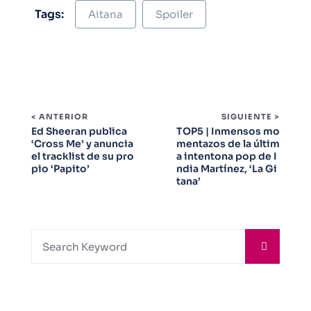
Tags:
Aitana
Spoiler
< ANTERIOR
SIGUIENTE >
Ed Sheeran publica
TOP5 | Inmensos mo
‘Cross Me’ y anuncia
mentazos de la últim
el tracklist de su pro
a intentona pop de I
pio ‘Papito’
ndia Martínez, ‘La Gi
tana’