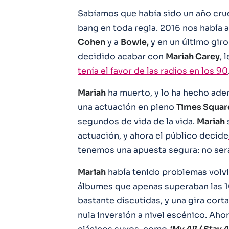
Sabíamos que había sido un año cru
bang en toda regla. 2016 nos había 
Cohen
y a
Bowie,
y en un último gir
decidido acabar con
Mariah Carey
, 
tenía el favor de las radios en los 90
Mariah
ha muerto, y lo ha hecho ade
una actuación en pleno
Times Squar
segundos de vida de la vida.
Mariah
actuación, y ahora el público decide
tenemos una apuesta segura: no se
Mariah
había tenido problemas volvi
álbumes que apenas superaban las 
bastante discutidas, y una gira cor
nula inversión a nivel escénico. Aho