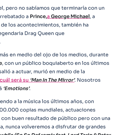
el, pero no sabíamos que terminaría con un
arrebatado a
Prince,
a
George Michael
, a
o de los acontecimientos, también ha
legendaria Drag Queen que
.
más en medio del ojo de los medios, durante
e
, con un público boquiaberto en los últimos
salió a actuar, murió en medio de la
cuál será su
‘Man In The Mirror’
. Nosotros
rá
‘Emotions’
.
endo a la música los últimos años, con
100.000 copias mundiales, actuaciones
ta con buen resultado de público pero con una
ra, nunca volveremos a disfrutar de grandes