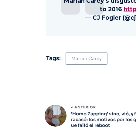
Mariah Carey’s disguste
to 2016
http
— CJ Fogler (@c
Tags:
Mariah Carey
< ANTERIOR
‘Homo Zapping’ vino, vió, y f
racasó: los motivos por los 
ue falló el reboot