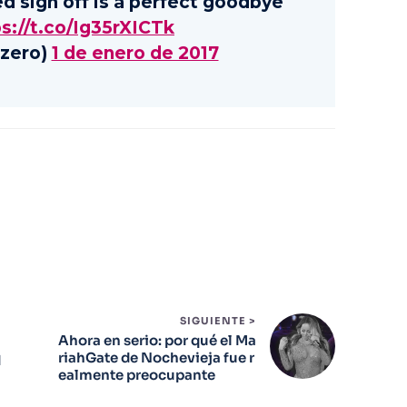
d sign off is a perfect goodbye
s://t.co/Ig35rXICTk
jzero)
1 de enero de 2017
SIGUIENTE >
Ahora en serio: por qué el Ma
q
riahGate de Nochevieja fue r
ealmente preocupante