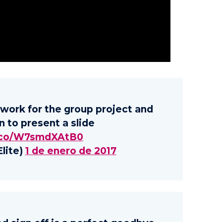
 work for the group project and
rn to present a slide
t.co/W7smdXAtB0
lite)
1 de enero de 2017