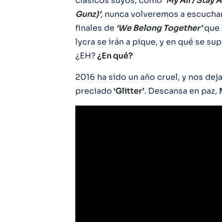
clásicos suyos, como
‘My All / Stay 
Gunz)’
, nunca volveremos a escuchar
finales de
‘We Belong Together’
que 
lycra se irán a pique, y en qué se s
¿EH?
¿En qué?
2016 ha sido un año cruel, y nos dej
preciado
‘Glitter’
. Descansa en paz,