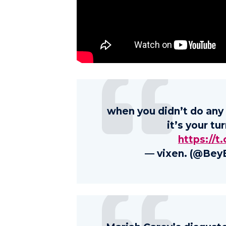
when you didn’t do any
it’s your tu
https://
— vixen. (@BeyE