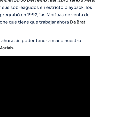
Awhile (So So Def remix feat. Lord Tariq & Peter
 sus sobreagudos en estricto playback, los
pregrabó en 1992, las fábricas de venta de
upone que tiene que trabajar ahora
Da Brat
.
a ahora sin poder tener a mano nuestro
Mariah.