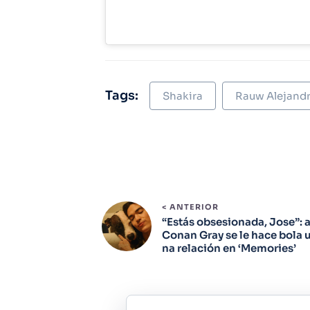
Tags:
Shakira
Rauw Alejand
< ANTERIOR
“Estás obsesionada, Jose”: 
Conan Gray se le hace bola 
na relación en ‘Memories’