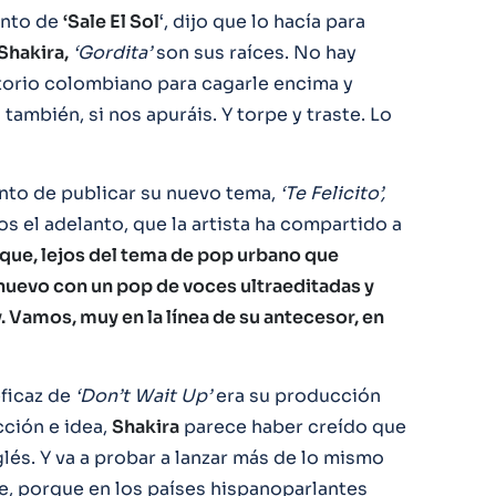
ento de
‘Sale El Sol
‘, dijo que lo hacía para
Shakira,
‘Gordita’
son sus raíces. No hay
itorio colombiano para cagarle encima y
 también, si nos apuráis. Y torpe y traste. Lo
nto de publicar su nuevo tema,
‘Te Felicito’,
 el adelanto, que la artista ha compartido a
ue, lejos del tema de pop urbano que
 nuevo con un pop de voces ultraeditadas y
 Vamos, muy en la línea de su antecesor, en
eficaz de
‘Don’t Wait Up’
era su producción
cción e idea,
Shakira
parece haber creído que
lés. Y va a probar a lanzar más de lo mismo
e, porque en los países hispanoparlantes