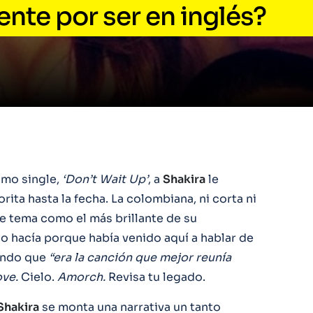
nte por ser en inglés?
imo single,
‘Don’t Wait Up’
, a
Shakira
le
ita hasta la fecha. La colombiana, ni corta ni
e tema como el más brillante de su
lo hacía porque había venido aquí a hablar de
iendo que
“era la canción que mejor reunía
ove.
Cielo.
Amorch.
Revisa tu legado.
Shakira
se monta una narrativa un tanto