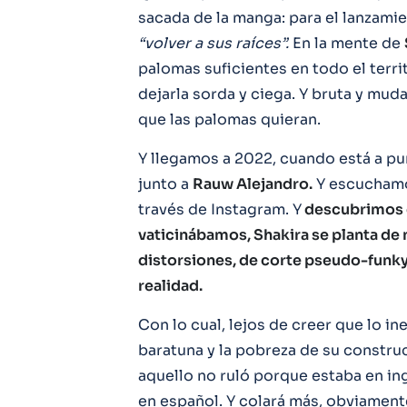
sacada de la manga: para el lanzami
“volver a sus raíces”.
En la mente de
palomas suficientes en todo el terr
dejarla sorda y ciega. Y bruta y muda
que las palomas quieran.
Y llegamos a 2022, cuando está a pu
junto a
Rauw Alejandro.
Y escuchamos
través de Instagram. Y
descubrimos q
vaticinábamos, Shakira se planta de
distorsiones, de corte pseudo-funky.
realidad.
Con lo cual, lejos de creer que lo in
baratuna y la pobreza de su constru
aquello no ruló porque estaba en ing
en español. Y colará más, obviament