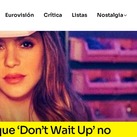
Eurovisión
Crítica
Listas
Nostalgia
que ‘Don’t Wait Up’ no