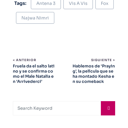
Tags:
Antena 3
Vis A Vis
Fox
Najwa Nimri
< ANTERIOR
SIGUIENTE >
Fruela da el salto lati
Hablemos de ‘Prayin
no y se confirma co
g’, la película que se
mo el Male Natalia e
ha montado Kesha e
n ‘Arrivederci’
n su comeback