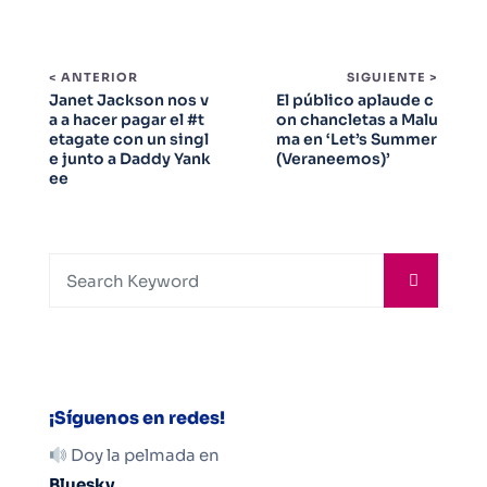
< ANTERIOR
SIGUIENTE >
Janet Jackson nos v
El público aplaude c
a a hacer pagar el #t
on chancletas a Malu
etagate con un singl
ma en ‘Let’s Summer
e junto a Daddy Yank
(Veraneemos)’
ee
¡Síguenos en redes!
Doy la pelmada en
Bluesky