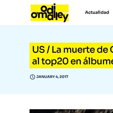
Actualidad
US / La muerte de
al top20 en álbume
JANUARY 4, 2017