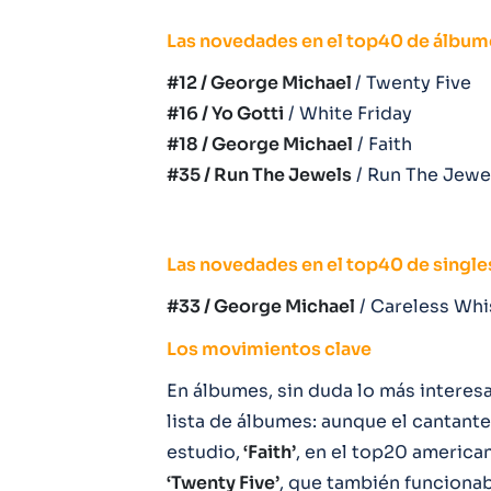
Las novedades en el top40 de álbum
#12 / George Michael
/ Twenty Five
#16 / Yo Gotti
/ White Friday
#18 / George Michael
/ Faith
#35 / Run The Jewels
/ Run The Jewe
Las novedades en el top40 de single
#33 / George Michael
/ Careless Whi
Los movimientos clave
En álbumes, sin duda lo más interes
lista de álbumes: aunque el cantant
estudio,
‘Faith’
, en el top20 america
‘Twenty Five’
, que también funcionab