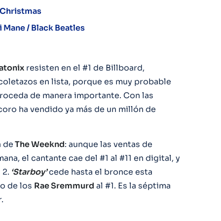
 Christmas
 Mane / Black Beatles
atonix
resisten en el #1 de Billboard,
coletazos en lista, porque es muy probable
troceda de manera importante. Con las
 coro ha vendido ya más de un millón de
a de
The Weeknd
: aunque las ventas de
a, el cantante cae del #1 al #11 en digital, y
 2.
‘Starboy’
cede hasta el bronce esta
so de los
Rae Sremmurd
al #1. Es la séptima
.