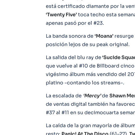
está certificado diamante por la ven
‘Twenty Five’
toca techo esta semana 
apenas pasó por el #23.
La banda sonora de
‘Moana’
resurge 
posición lejos de su peak original.
La salida del blu ray de
‘Sucide Squa
que vuelve al #10 de Billboard cinc
vigésimo álbum más vendido del 201
platino -contando los streams-.
La escalada de
‘Mercy’
de
Shawn Me
de ventas digital también ha favorec
#37 al #11 en su decimocuarta seman
La caída de la gran mayoría de álbu
resto:
Panic! At The Disco
(61-27),
Tw