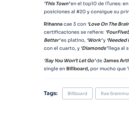
‘This Town’
en el top10 de iTunes: en 
posiciones al #20 y consigue su pri
Rihanna
cae 3 con
‘Love On The Brain
certificaciones se refiere:
‘FourFive
Better’
es platino,
‘Work’
y
‘Needed 
con el cuarto, y
‘Diamonds’
llega al 
‘Say You Won’t Let Go’
de
James Art
single en
Billboard,
por mucho que ‘I
Tags:
Billboard
Rae Sremmu