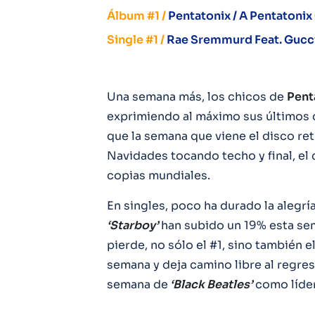
Álbum #1 /
Pentatonix / A Pentatonix
Single #1 /
Rae Sremmurd Feat. Gucci
Una semana más, los chicos de
Pent
exprimiendo al máximo sus últimos 
que la semana que viene el disco re
Navidades tocando techo y final, el
copias mundiales.
En singles, poco ha durado la alegrí
‘Starboy’
han subido un 19% esta seman
pierde, no sólo el #1, sino también el
semana y deja camino libre al regre
semana de
‘Black Beatles’
como líder