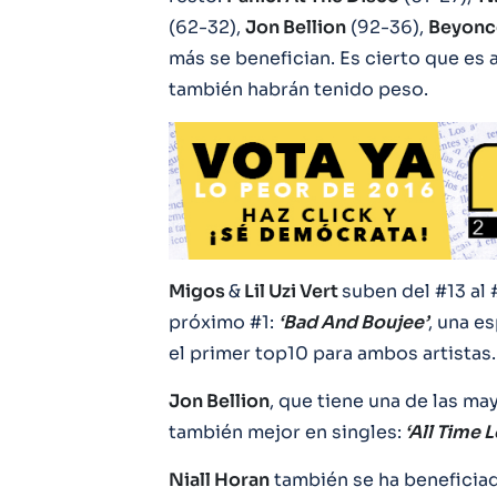
(62-32),
Jon Bellion
(92-36),
Beyonc
más se benefician. Es cierto que es a
también habrán tenido peso.
Migos
&
Lil Uzi Vert
suben del #13 al
próximo #1:
‘Bad And Boujee’
, una e
el primer top10 para ambos artistas.
Jon Bellion
, que tiene una de las m
también mejor en singles:
‘All Time 
Niall Horan
también se ha beneficia