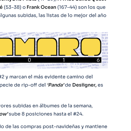
é
(53-38) o
Frank Ocean
(167-44) son los que
lgunas subidas, las listas de lo mejor del año
 #2 y marcan el más evidente camino del
specie de rip-off del
‘Panda’
de
Desiigner,
es
ayores subidas en álbumes de la semana,
Low’
sube 8 posiciones hasta el #24.
do de las compras post-navideñas y mantiene