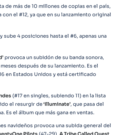
ta de más de 10 millones de copias en el país,
con el #12, ya que en su lanzamiento original
y sube 4 posiciones hasta el #6, apenas una
d’
provoca un subidón de su banda sonora,
o meses después de su lanzamiento. Es el
6 en Estados Unidos y está certificado
ndes
(#17 en singles, subiendo 11) en la lista
ido el resurgir de
‘Illuminate’
, que pasa del
a. Es el álbum que más gana en ventas.
mes navideños provoca una subida general del
entyOne Pilots
(47-29),
A Tribe Called Quest