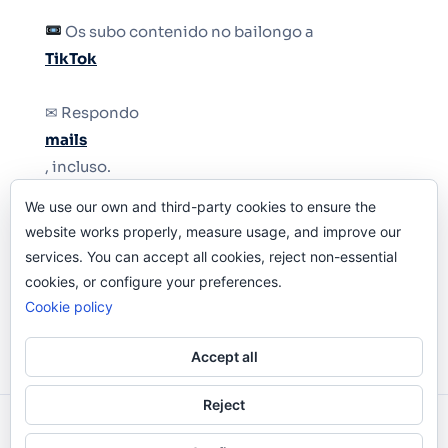
Os subo contenido no bailongo a
TikTok
✉ Respondo
mails
, incluso.
We use our own and third-party cookies to ensure the
Y si una persona no puede tener teléfono, que
website works properly, measure usage, and improve our
le quiten el teléfono.
services. You can accept all cookies, reject non-essential
cookies, or configure your preferences.
Cookie policy
Accept all
Reject
Odi O'Malley © 2016-2025. Todos Los Derechos