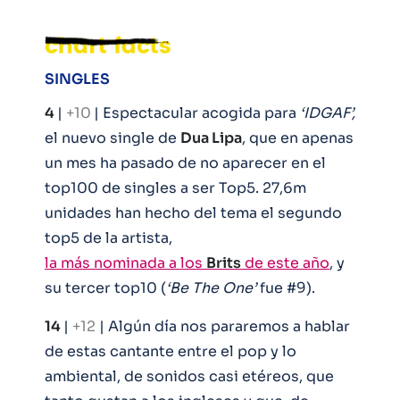
SINGLES
4
|
+10
| Espectacular acogida para
‘IDGAF’,
el nuevo single de
Dua Lipa
, que en apenas
un mes ha pasado de no aparecer en el
top100 de singles a ser Top5. 27,6m
unidades han hecho del tema el segundo
top5 de la artista,
la más nominada a los
Brits
de este año
, y
su tercer top10 (
‘Be The One’
fue #9).
14
|
+12
| Algún día nos pararemos a hablar
de estas cantante entre el pop y lo
ambiental, de sonidos casi etéreos, que