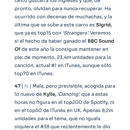
tanto gustan a los ingleses y que, de
pronto, olvidan para nunca recuperar. Ha
ocurrido con decenas de muchachas, y la
última que se sube a este carro es
Sigrid,
que ya es top15 con
‘Strangers’.
Veremos
si el hecho de haber ganado el
BBC Sound
Of
de este año la consigue mantener en
pie: de momento, 23,4m unidades para la
canción, actual #1 en iTunes, aunque sólo
top70 en iTunes.
47
|
N
| Mala, pero previsible, acogida para
lo nuevo de
Kylie,
‘Dancing’,
que a estas
horas no figura en el top200 de Spotify, ni
en el top50 de iTunes en UK. Apenas 8,2m
unidades para el tema, que no iguala
siquiera el #38 que recientemente le dio