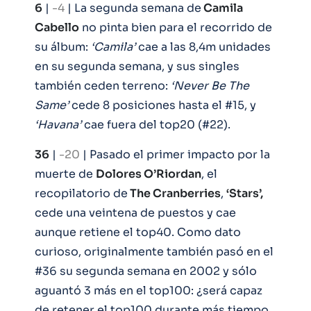
6
|
-4
| La segunda semana de
Camila
Cabello
no pinta bien para el recorrido de
su álbum:
‘Camila’
cae a las 8,4m unidades
en su segunda semana, y sus singles
también ceden terreno:
‘Never Be The
Same’
cede 8 posiciones hasta el #15, y
‘Havana’
cae fuera del top20 (#22).
36
|
-20
| Pasado el primer impacto por la
muerte de
Dolores O’Riordan
, el
recopilatorio de
The Cranberries
,
‘Stars’,
cede una veintena de puestos y cae
aunque retiene el top40. Como dato
curioso, originalmente también pasó en el
#36 su segunda semana en 2002 y sólo
aguantó 3 más en el top100: ¿será capaz
de retener el top100 durante más tiempo