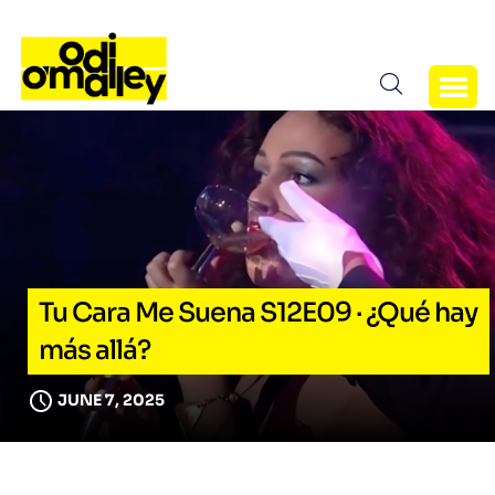
Tu Cara Me Suena S12E09 · ¿Qué hay
más allá?
JUNE 7, 2025