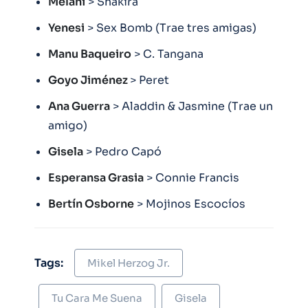
Melani
> Shakira
Yenesi
> Sex Bomb (Trae tres amigas)
Manu Baqueiro
> C. Tangana
Goyo Jiménez
> Peret
Ana Guerra
> Aladdin & Jasmine (Trae un
amigo)
Gisela
> Pedro Capó
Esperansa Grasia
> Connie Francis
Bertín Osborne
> Mojinos Escocíos
Tags:
Mikel Herzog Jr.
Tu Cara Me Suena
Gisela