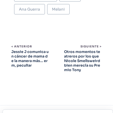
Ana Guerra
Melani
< ANTERIOR
SIGUIENTE >
Jessie J comunica u
Otros momentos te
n cáncer de mama d
atreros por los que
e la manera más… er
Nicole Smellsweird
m, peculiar
bien merecía su Pre
mio Tony