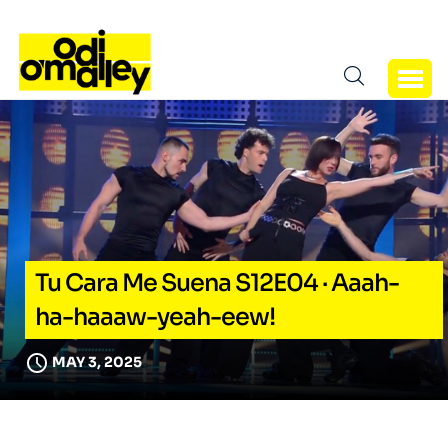
Tu Cara Me Suena S12E04 · Aaah-
ha-haaaw-yeah-eew!
MAY 3, 2025