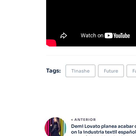
Tags:
Tinashe
Future
F
< ANTERIOR
Demi Lovato planea acabar 
on la industria textil españo