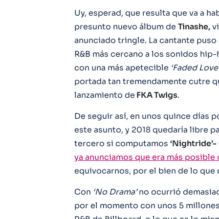
Uy, esperad, que resulta que va a ha
presunto nuevo álbum de
Tinashe,
vi
anunciado tringle. La cantante puso 
R&B más cercano a los sonidos hip-h
con una más apetecible
‘Faded Love
portada tan tremendamente cutre q
lanzamiento de
FKA Twigs
.
De seguir así, en unos quince días 
este asunto, y 2018 quedaría libre 
tercero si computamos
‘Nightride’-
ya anunciamos que era más posible qu
equivocarnos, por el bien de lo que
Con
‘No Drama’
no ocurrió demasiado
por el momento con unos 5 millone