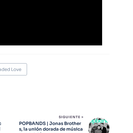
aded Love
SIGUIENTE >
c
POPBANDS | Jonas Brother
l
s, la unión dorada de música