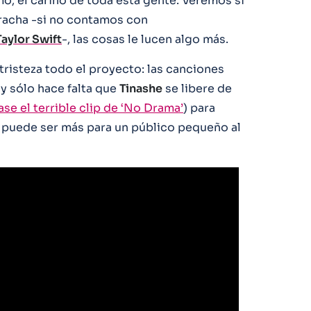
mo, el cariño de toda esta gente. Veremos si
racha -si no contamos con
Taylor Swift
-, las cosas le lucen algo más.
tristeza todo el proyecto: las canciones
y sólo hace falta que
Tinashe
se libere de
ase el terrible clip de ‘No Drama’
) para
puede ser más para un público pequeño al