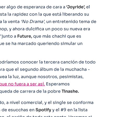
ber algo de esperanza de cara a
‘Joyride’,
el
sta la rapidez con la que está liberando su
a la venta
‘No Drama’
, un entretenido tema de
op, y ahora dulcifica un poco su nueva era
’
junto a
Future,
que más chachi que es
ue se ha marcado queriendo simular un
podríamos conocer la tercera canción de todo
para que el segundo álbum de la muchacha -
vea la luz, aunque nosotros, pesimistas,
e no fuera a ser así.
Esperamos
 queda de carrera de la pobre
Tinashe.
, a nivel comercial, y el single se conforma
s de esucchas en
Spotify
y el #9 en la lista