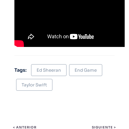
Tags:
Ed Sheeran
End Game
Taylor Swift
< ANTERIOR
SIGUIENTE >