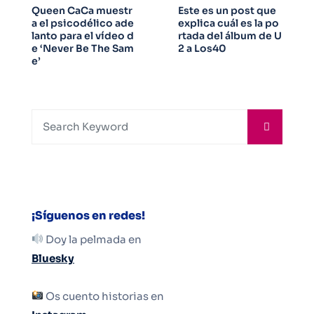
Queen CaCa muestr
Este es un post que
a el psicodélico ade
explica cuál es la po
lanto para el vídeo d
rtada del álbum de U
e ‘Never Be The Sam
2 a Los40
e’
¡Síguenos en redes!
Doy la pelmada en
Bluesky
Os cuento historias en