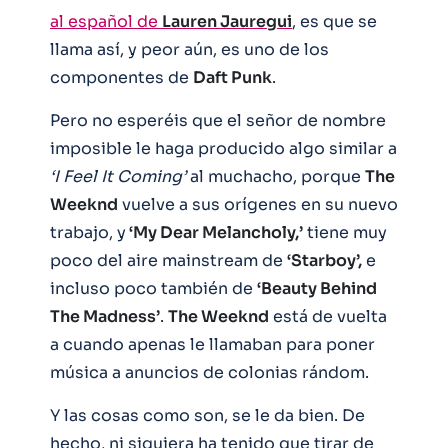
al español de
Lauren Jauregui
, es que se
llama así, y peor aún, es uno de los
componentes de
Daft Punk
.
Pero no esperéis que el señor de nombre
imposible le haga producido algo similar a
‘I Feel It Coming’
al muchacho, porque
The
Weeknd
vuelve a sus orígenes en su nuevo
trabajo, y
‘My Dear Melancholy,’
tiene muy
poco del aire mainstream de
‘Starboy’,
e
incluso poco también de
‘Beauty Behind
The Madness’
.
The Weeknd
está de vuelta
a cuando apenas le llamaban para poner
música a anuncios de colonias rándom.
Y las cosas como son, se le da bien. De
hecho, ni siquiera ha tenido que tirar de