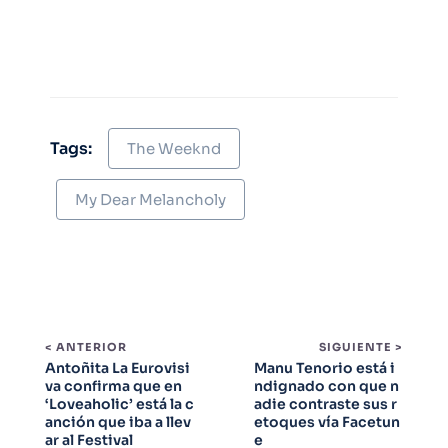
Tags:
The Weeknd
My Dear Melancholy
< ANTERIOR
SIGUIENTE >
Antoñita La Eurovisi
Manu Tenorio está i
va confirma que en
ndignado con que n
‘Loveaholic’ está la c
adie contraste sus r
anción que iba a llev
etoques vía Facetun
ar al Festival
e