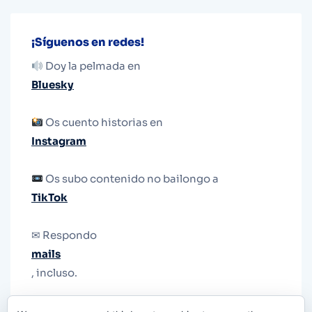
¡Síguenos en redes!
Doy la pelmada en
Bluesky
Os cuento historias en
Instagram
Os subo contenido no bailongo a
TikTok
✉ Respondo
mails
, incluso.
Y si una persona no puede tener teléfono, que