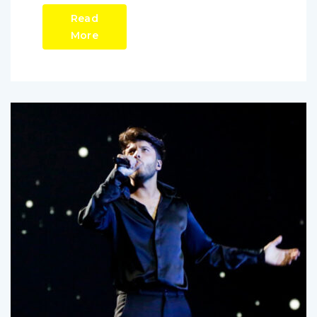
Read
More