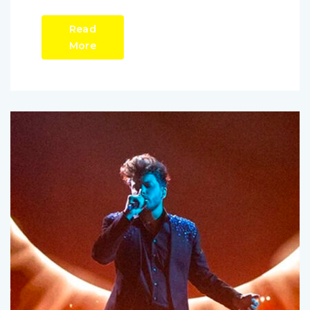
Read
More