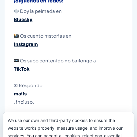
¡Síguenos en redes!
Doy la pelmada en
Bluesky
Os cuento historias en
Instagram
Os subo contenido no bailongo a
TikTok
✉ Respondo
mails
, incluso.
Y si una persona no puede tener teléfono, que
We use our own and third-party cookies to ensure the
le quiten el teléfono.
website works properly, measure usage, and improve our
services. You can accept all cookies, reject non-essential