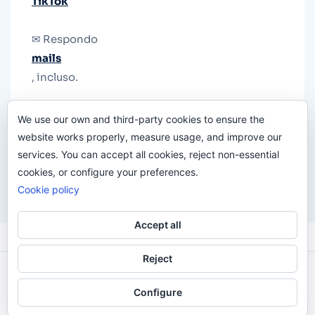
TikTok
✉ Respondo
mails
, incluso.
Y si una persona no puede tener teléfono, que
We use our own and third-party cookies to ensure the
le quiten el teléfono.
website works properly, measure usage, and improve our
services. You can accept all cookies, reject non-essential
cookies, or configure your preferences.
Cookie policy
Accept all
Reject
Odi O'Malley © 2016-2025. Todos Los Derechos
Configure
Reservados.