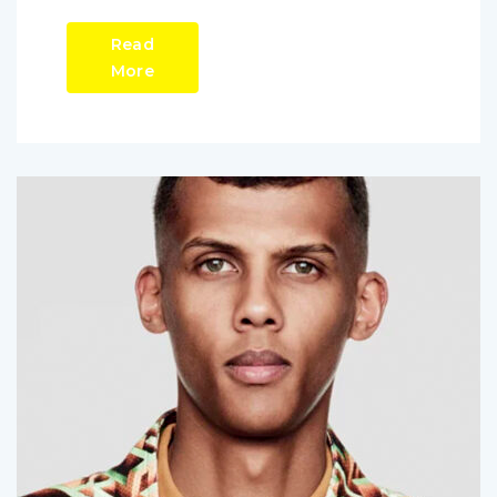
Read
More