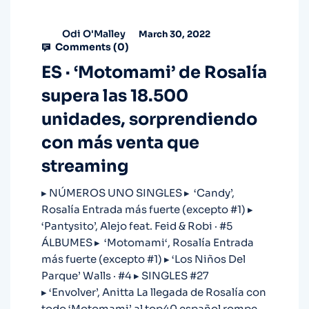
Odi O'Malley
March 30, 2022
Comments (
0
)
ES · ‘Motomami’ de Rosalía
supera las 18.500
unidades, sorprendiendo
con más venta que
streaming
▸ NÚMEROS UNO SINGLES ▸ ‘Candy’,
Rosalía Entrada más fuerte (excepto #1) ▸
‘Pantysito’, Alejo feat. Feid & Robi · #5
ÁLBUMES ▸ ‘Motomami‘, Rosalía Entrada
más fuerte (excepto #1) ▸ ‘Los Niños Del
Parque’ Walls · #4 ▸ SINGLES #27
▸ ‘Envolver’, Anitta La llegada de Rosalía con
todo ‘Motomami’ al top40 español rompe