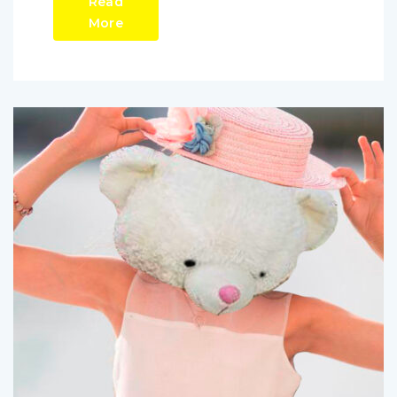
Read
More