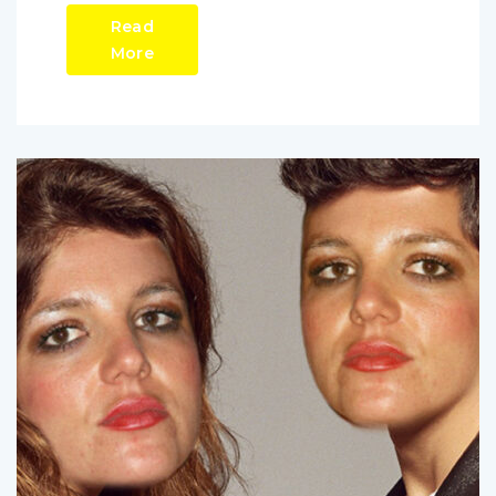
Read
More