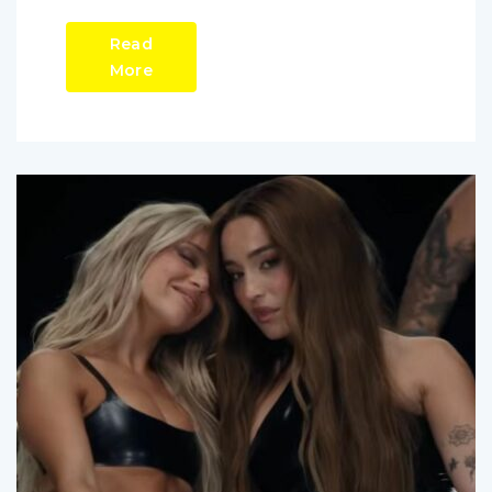
Read
More