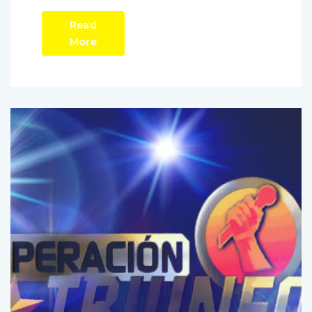
Read
More