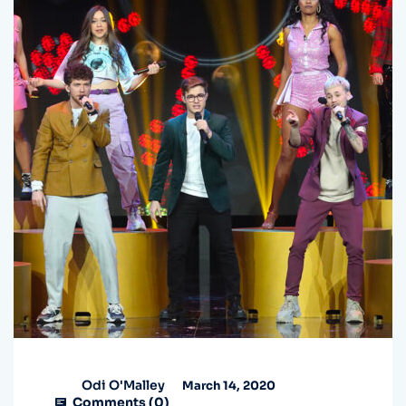
Odi O'Malley
March 14, 2020
Comments (
0
)