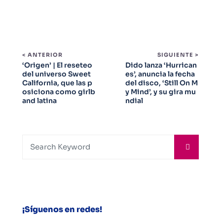
< ANTERIOR
SIGUIENTE >
‘Origen’ | El reseteo
Dido lanza ‘Hurrican
del universo Sweet
es’, anuncia la fecha
California, que las p
del disco, ‘Still On M
osiciona como girlb
y Mind’, y su gira mu
and latina
ndial
¡Síguenos en redes!