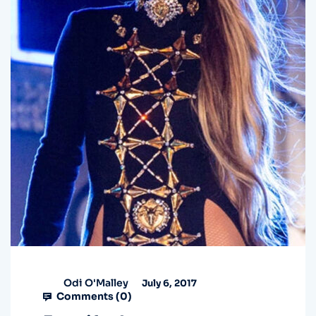
Odi O'Malley
July 6, 2017
Comments (
0
)