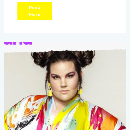
Read
More