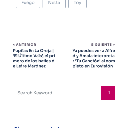
Fuego
Netta
Toy
< ANTERIOR
SIGUIENTE >
Pupilas En La Oreja |
Ya puedes ver a Alfre
‘El Último Vals’, el pri
d y Amaia interpreta
mero de los bailes d
r ‘Tu Canción’ al com
e Leire Martínez
pleto en Eurovisión