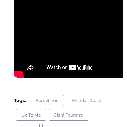
Tags:
Eurovision
Mikolas Josef
Lie To Me
Eleni Foureira