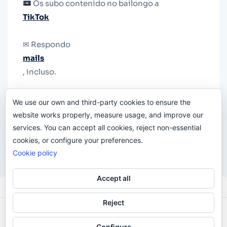
Os subo contenido no bailongo a
TikTok
✉ Respondo
mails
, incluso.
Y si una persona no puede tener teléfono, que
We use our own and third-party cookies to ensure the
le quiten el teléfono.
website works properly, measure usage, and improve our
services. You can accept all cookies, reject non-essential
cookies, or configure your preferences.
Cookie policy
Accept all
Reject
Odi O'Malley © 2016-2025. Todos Los Derechos
Configure