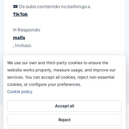
Os subo contenido no bailongo a
TikTok
✉ Respondo
mails
, incluso.
Y si una persona no puede tener teléfono, que
We use our own and third-party cookies to ensure the
le quiten el teléfono.
website works properly, measure usage, and improve our
services. You can accept all cookies, reject non-essential
cookies, or configure your preferences.
Cookie policy
Accept all
Reject
Odi O'Malley © 2016-2025. Todos Los Derechos