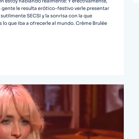
én estoy hablando realmente: Y efectivamente,
 gente le resulta erótico-festivo verle presentar
utilmente SECSI y la sonrisa con la que
s lo que iba a ofrecerle al mundo. Crème Brulée