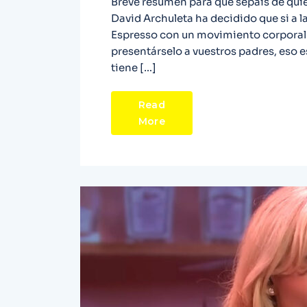
Breve resumen para que sepáis de qui
David Archuleta ha decidido que si a la
Espresso con un movimiento corporal s
presentárselo a vuestros padres, eso e
tiene […]
Read
More