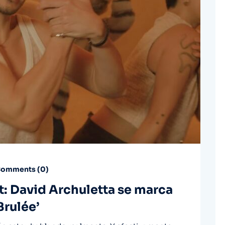
omments (
0
)
t: David Archuletta se marca
Brulée’