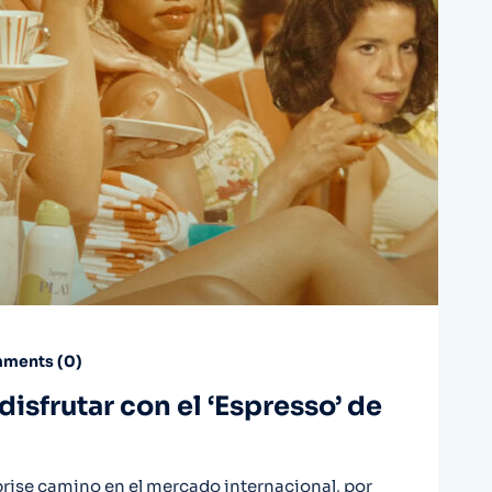
ments (
0
)
disfrutar con el ‘Espresso’ de
rise camino en el mercado internacional, por