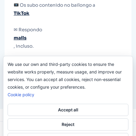
Os subo contenido no bailongo a
TikTok
✉ Respondo
mails
, incluso.
Y si una persona no puede tener teléfono, que
We use our own and third-party cookies to ensure the
le quiten el teléfono.
website works properly, measure usage, and improve our
services. You can accept all cookies, reject non-essential
cookies, or configure your preferences.
Cookie policy
Accept all
Reject
Odi O'Malley © 2016-2025. Todos Los Derechos