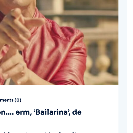
ents (
0
)
en…. erm, ‘Bailarina’, de