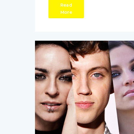
Read
More