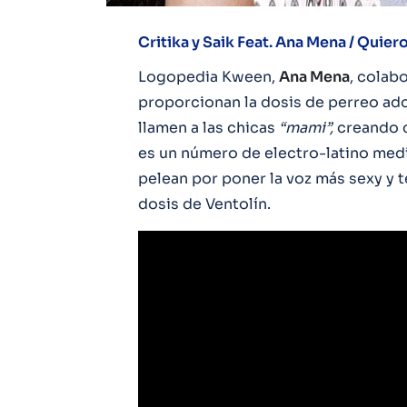
Critika y Saik Feat. Ana Mena / Quier
Logopedia Kween,
Ana Mena
, colab
proporcionan la dosis de perreo ado
llamen a las chicas
“mami”,
creando c
es un número de electro-latino med
pelean por poner la voz más sexy y 
dosis de Ventolín.