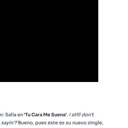
r.
Salía en
‘Tu Cara Me Suena’
.
I still don’t
 sayin’?
Bueno, pues este es su nuevo single,