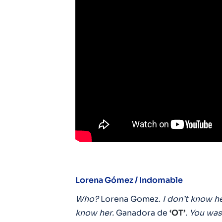
Lorena Gómez / Indomable
Who?
Lorena Gomez.
I don’t know he
know her.
Ganadora de
‘OT’
.
You was