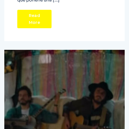
Read
More