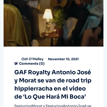
Odi O'Malley
November 10, 2021
Comments (
0
)
GAF Royalty Antonio José
y Morat se van de road trip
hippierracha en el vídeo
de ‘Lo Que Hará Mi Boca’
FeaturingMorat y FeaturingAntonioJosé se