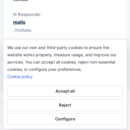
✉ Respondo
mails
, incluso.
Y si una persona no puede tener teléfono, que
We use our own and third-party cookies to ensure the
le quiten el teléfono.
website works properly, measure usage, and improve our
services. You can accept all cookies, reject non-essential
cookies, or configure your preferences.
Cookie policy
Accept all
Reject
Odi O'Malley © 2016-2025. Todos Los Derechos
Configure
Reservados.