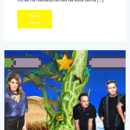
Read
More