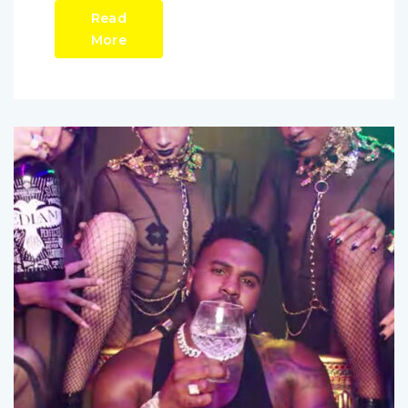
Read
More