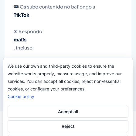
Os subo contenido no bailongo a
TikTok
✉ Respondo
mails
, incluso.
Y si una persona no puede tener teléfono, que
We use our own and third-party cookies to ensure the
le quiten el teléfono.
website works properly, measure usage, and improve our
services. You can accept all cookies, reject non-essential
cookies, or configure your preferences.
Cookie policy
Accept all
Reject
Odi O'Malley © 2016-2025. Todos Los Derechos