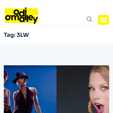
Tag:
3LW