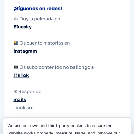
¡Síguenos en redes!
Doy la pelmada en
Bluesky
Os cuento historias en
Instagram
Os subo contenido no bailongo a
TikTok
✉ Respondo
mails
, incluso.
Y si una persona no puede tener teléfono, que
We use our own and third-party cookies to ensure the
le quiten el teléfono.
website works properly, measure usage, and improve our