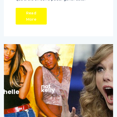
Read
More