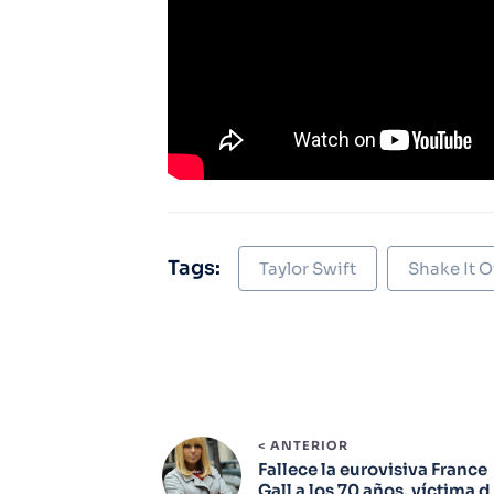
Tags:
Taylor Swift
Shake It O
< ANTERIOR
Fallece la eurovisiva France
Gall a los 70 años, víctima d