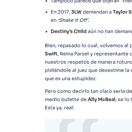
Tampoco parece que dijeran
“the
En 2017,
3LW
demandan a
Taylor S
en
‘Shake It Off’
.
Destiny’s Child
aún no han deman
Bien, repasado lo cual, volvemos a
Swift
, Reina Parsel y representante 
nuestros respetos de manera rotund
pidiéndole al juez que desestime l
que es una estupidez.
Pero como decirlo tan claro sería de
medio bufette de
Ally McBeal
, se lo
Esta ya, real: