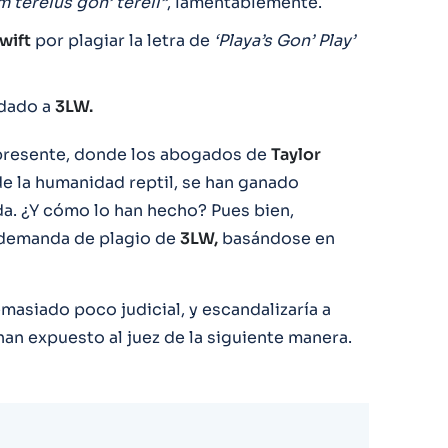
m terelus gon’ terell”
, lamentablemente.
wift
por plagiar la letra de
‘Playa’s Gon’ Play’
dado a
3LW.
l presente, donde los abogados de
Taylor
de la humanidad reptil, se han ganado
a. ¿Y cómo lo han hecho? Pues bien,
a demanda de plagio de
3LW,
basándose en
masiado poco judicial, y escandalizaría a
 han expuesto al juez de la siguiente manera.