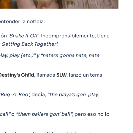
ntender la noticia:
ión
‘Shake It Off’
. Incomprensiblemente, tiene
 Getting Back Together’
.
y, play (etc.)” y
“haters gonna hate, hate
Destiny’s Child
, llamada
3LW,
lanzó un tema
‘Bug-A-Boo’
, decía,
“the playa’s gon’ play,
call”
o
“them ballers gon’ ball”
, pero eso no lo