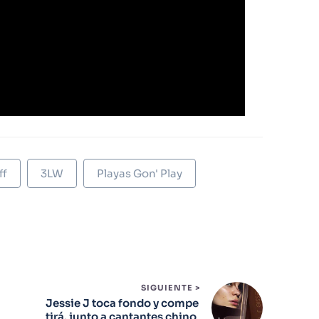
ff
3LW
Playas Gon' Play
SIGUIENTE >
Jessie J toca fondo y compe
tirá, junto a cantantes chino