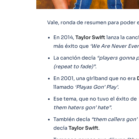
Vale, ronda de resumen para poder e
En 2014,
Taylor Swift
lanza la canc
más éxito que
‘We Are Never Ever
La canción decía
“players gonna pla
(repeat to fade)”
.
En 2001, una girlband que no era
llamado
‘Playas Gon’ Play’
.
Ese tema, que no tuvo el éxito de
them haters gon’ hate”
.
También decía
“them callers gon’ 
decía
Taylor Swift
.